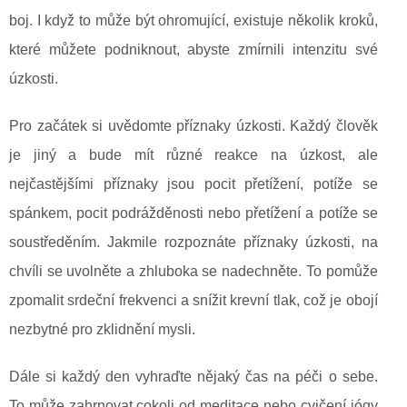
boj. I když to může být ohromující, existuje několik kroků,
které můžete podniknout, abyste zmírnili intenzitu své
úzkosti.
Pro začátek si uvědomte příznaky úzkosti. Každý člověk
je jiný a bude mít různé reakce na úzkost, ale
nejčastějšími příznaky jsou pocit přetížení, potíže se
spánkem, pocit podrážděnosti nebo přetížení a potíže se
soustředěním. Jakmile rozpoznáte příznaky úzkosti, na
chvíli se uvolněte a zhluboka se nadechněte. To pomůže
zpomalit srdeční frekvenci a snížit krevní tlak, což je obojí
nezbytné pro zklidnění mysli.
Dále si každý den vyhraďte nějaký čas na péči o sebe.
To může zahrnovat cokoli od meditace nebo cvičení jógy