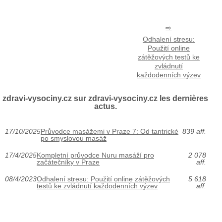
Odhalení stresu:
Použití online
zátěžových testů ke
zvládnutí
každodenních výzev
zdravi-vysociny.cz sur zdravi-vysociny.cz les dernières
actus.
17/10/2025
Průvodce masážemi v Praze 7: Od tantrické
839 aff.
po smyslovou masáž
17/4/2025
Kompletní průvodce Nuru masáží pro
2 078
začátečníky v Praze
aff.
08/4/2023
Odhalení stresu: Použití online zátěžových
5 618
testů ke zvládnutí každodenních výzev
aff.