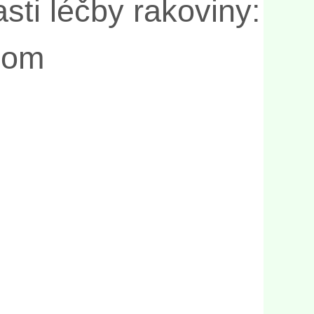
sti léčby rakoviny:
com