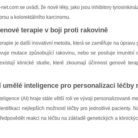
net.com se uvádí, že nové léky, jako jsou inhibitory tyrosinkiná
prsu a kolorektálního karcinomu.
enové terapie v boji proti rakovině
rapie je další inovativní metoda, která se zaměřuje na úpravu 
vuje mutace způsobující rakovinu, nebo se posiluje imunitn
existují klinické studie, které zkoumají účinnost genové te
í umělé inteligence pro personalizaci léčby 
eligence (AI) hraje stále větší roli ve vývoji personalizované 
dentifikaci nejlepších možností léčby pro jednotlivé pacienty.
ředpovědět reakci na léčbu na základě genetických a klinickýc