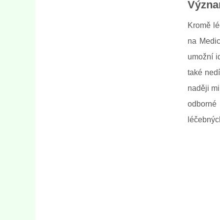
Význa
Kromě lé
na Medic
umožní id
také nedí
naději mi
odborné 
léčebnýc