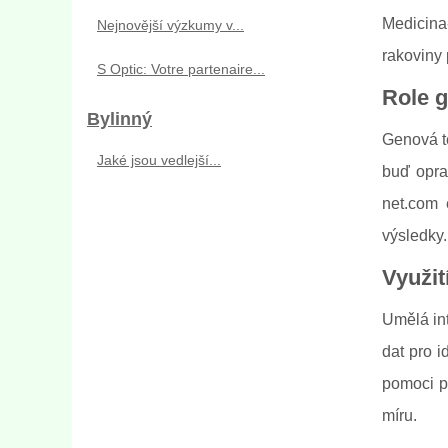
Medicina-
Nejnovější výzkumy v...
rakoviny 
S Optic: Votre partenaire...
Role g
Bylinný
Genová te
Jaké jsou vedlejší...
buď opra
net.com 
výsledky.
Využit
Umělá int
dat pro i
pomoci p
míru.