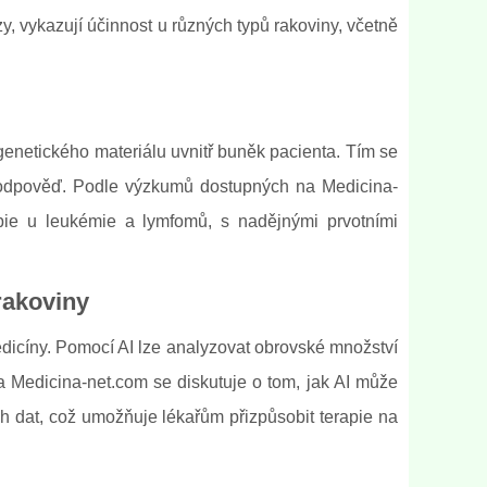
zy, vykazují účinnost u různých typů rakoviny, včetně
genetického materiálu uvnitř buněk pacienta. Tím se
í odpověď. Podle výzkumů dostupných na Medicina-
rapie u leukémie a lymfomů, s nadějnými prvotními
rakoviny
medicíny. Pomocí AI lze analyzovat obrovské množství
 Na Medicina-net.com se diskutuje o tom, jak AI může
h dat, což umožňuje lékařům přizpůsobit terapie na