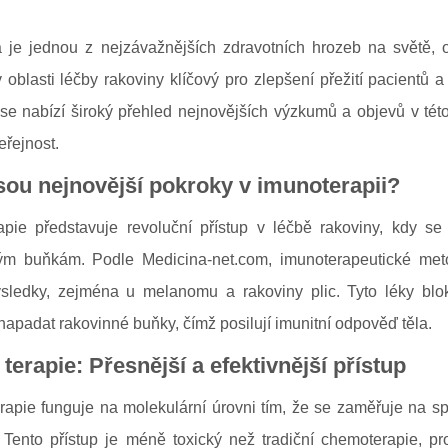
 je jednou z nejzávažnějších zdravotních hrozeb na světě, ovl
oblasti léčby rakoviny klíčový pro zlepšení přežití pacientů a
se nabízí široký přehled nejnovějších výzkumů a objevů v této 
eřejnost.
sou nejnovější pokroky v imunoterapii?
apie představuje revoluční přístup v léčbě rakoviny, kdy se
ým buňkám. Podle Medicina-net.com, imunoterapeutické metody
ýsledky, zejména u melanomu a rakoviny plic. Tyto léky blok
apadat rakovinné buňky, čímž posilují imunitní odpověď těla.
 terapie: Přesnější a efektivnější přístup
rapie funguje na molekulární úrovni tím, že se zaměřuje na spe
. Tento přístup je méně toxický než tradiční chemoterapie, 