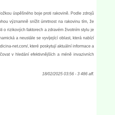
ožkou úspěšného boje proti rakovině. Podle zdrojů
hou významně snížit úmrtnost na rakovinu tím, že
i o rizikových faktorech a zdravém životním stylu je
amická a neustále se vyvíjející oblast, která nabízí
icina-net.com/, které poskytují aktuální informace a
čovat v hledání efektivnějších a méně invazivních
18/02/2025 03:56 - 3 486 aff.