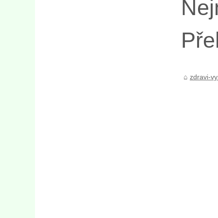
Nej
Pře
zdravi-vy