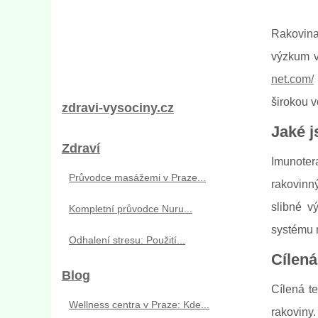
Rakovina
výzkum v 
net.com/
širokou v
zdravi-vysociny.cz
Jaké j
Zdraví
Imunoter
Průvodce masážemi v Praze...
rakovinn
slibné v
Kompletní průvodce Nuru...
systému n
Odhalení stresu: Použití...
Cílená
Blog
Cílená te
Wellness centra v Praze: Kde...
rakoviny