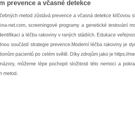
m prevence a včasné detekce
čebných metod zůstává prevence a včasná detekce klíčovou sl
ina-net.com, screeningové programy a genetické testování mo
entifikaci a léčbu rakoviny v raných stádiích. Edukace veřejnost
lnou součástí strategie prevence.Moderní léčba rakoviny je dyn
lionům pacientů po celém světě. Díky zdrojům jako je https://med
názory, můžeme lépe pochopit složitosti této nemoci a pokra
h metod.