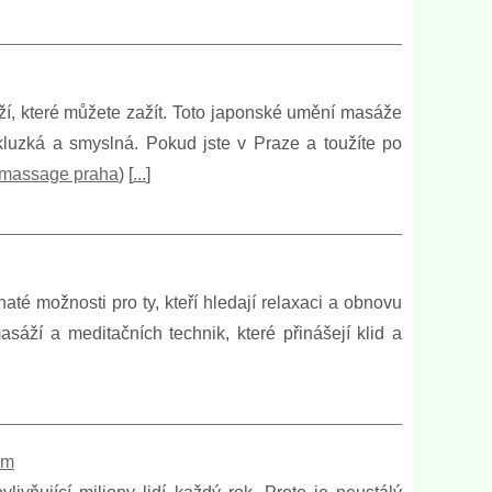
ží, které můžete zažít. Toto japonské umění masáže
kluzká a smyslná. Pokud jste v Praze a toužíte po
 massage praha
) [
...
]
haté možnosti pro ty, kteří hledají relaxaci a obnovu
sáží a meditačních technik, které přinášejí klid a
om