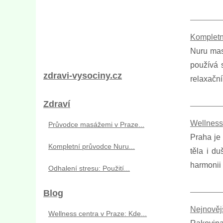
Kompletn
Nuru mas
používá 
zdravi-vysociny.cz
relaxačn
Zdraví
Wellness 
Průvodce masážemi v Praze...
Praha je 
Kompletní průvodce Nuru...
těla i d
harmonii 
Odhalení stresu: Použití...
Blog
Nejnovějš
Wellness centra v Praze: Kde...