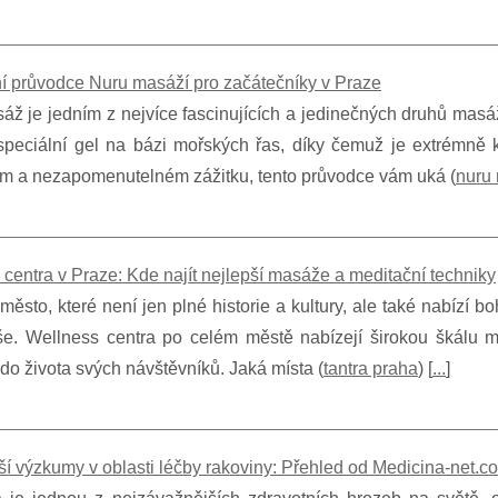
í průvodce Nuru masáží pro začátečníky v Praze
áž je jedním z nejvíce fascinujících a jedinečných druhů masá
speciální gel na bázi mořských řas, díky čemuž je extrémně 
ím a nezapomenutelném zážitku, tento průvodce vám uká (
nuru
centra v Praze: Kde najít nejlepší masáže a meditační techniky
město, které není jen plné historie a kultury, ale také nabízí bo
uše. Wellness centra po celém městě nabízejí širokou škálu ma
do života svých návštěvníků. Jaká místa (
tantra praha
) [
...
]
í výzkumy v oblasti léčby rakoviny: Přehled od Medicina-net.c