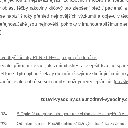
 je jednou z nejzávažnějších zdravotních hrozeb na světě, ovl
oblasti léčby rakoviny klíčový pro zlepšení přežití pacientů a
se nabízí široký přehled nejnovějších výzkumů a objevů v této 
eřejnost.Jaké jsou nejnovější pokroky v imunoterapii?Imunotera
]
u vedlejší účinky PERSEN® a jak jim předcházet
edáte přírodní cestu, jak zmírnit stres a zlepšit kvalitu s
orte. Tyto bylinné léky jsou známé svými zklidňujícími účinky
íváním je ale dobré se seznámit s možnými vedlejšími úč (
navšti
zdravi-vysociny.cz sur zdravi-vysociny.c
2024
S Optic: Votre partenaire pour une vision claire et stylée à An
2023
Odhalení stresu: Použití online zátěžových testů ke zvládnut