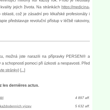
ivňující miliony lidí každý rok. Proto je neustálý
 kvality jejich života. Na stránkách
https://medicina-
oblasti, což je zásadní pro lékařské profesionály i
pie představuje revoluční přístup v léčbě rakoviny,
pánku, možná jste narazili na přípravky PERSEN® a
 a schopností pomoci při úzkosti a nespavosti. Před
vte stránky
) [
...
]
z les dernières actus.
děl
4 897 aff.
í každodenních výzev
5 632 aff.