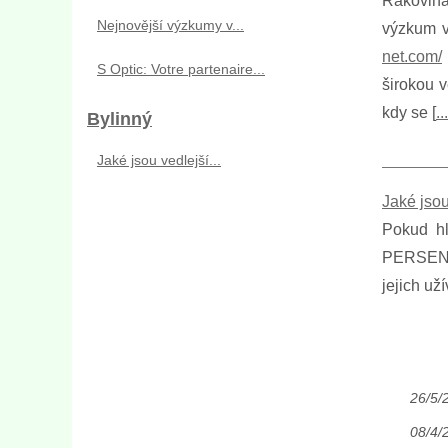
Rakovina
Nejnovější výzkumy v...
výzkum v 
net.com/
S Optic: Votre partenaire...
širokou v
kdy se [
...
Bylinný
Jaké jsou vedlejší...
Jaké jso
Pokud hl
PERSEN® f
jejich už
26/5/
08/4/