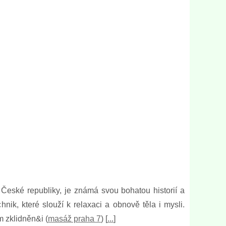
České republiky, je známá svou bohatou historií a
hnik, které slouží k relaxaci a obnově těla i mysli.
m zklidněn&i (
masáž praha 7
) [
...
]