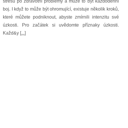
stresu po zdravotní problémy a může to být každodenní
boj. I když to může být ohromující, existuje několik kroků,
které můžete podniknout, abyste zmírnili intenzitu své
úzkosti. Pro začátek si uvědomte příznaky úzkosti.
Každ&y [
...
]