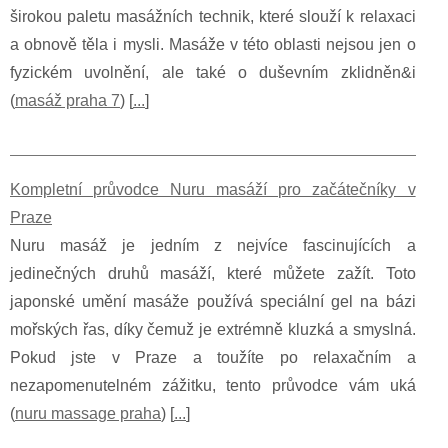
širokou paletu masážních technik, které slouží k relaxaci
a obnově těla i mysli. Masáže v této oblasti nejsou jen o
fyzickém uvolnění, ale také o duševním zklidněn&i
(
masáž praha 7
) [
...
]
Kompletní průvodce Nuru masáží pro začátečníky v
Praze
Nuru masáž je jedním z nejvíce fascinujících a
jedinečných druhů masáží, které můžete zažít. Toto
japonské umění masáže používá speciální gel na bázi
mořských řas, díky čemuž je extrémně kluzká a smyslná.
Pokud jste v Praze a toužíte po relaxačním a
nezapomenutelném zážitku, tento průvodce vám uká
(
nuru massage praha
) [
...
]