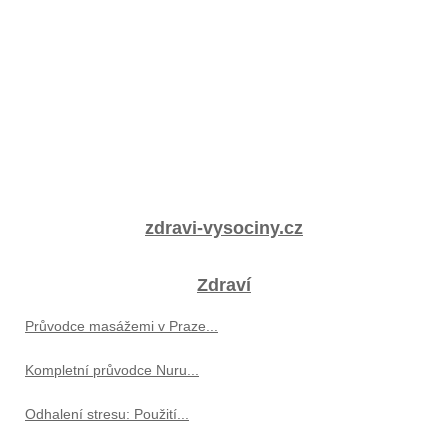
zdravi-vysociny.cz
Zdraví
Průvodce masážemi v Praze...
Kompletní průvodce Nuru...
Odhalení stresu: Použití...