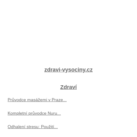
zdravi-vysociny.cz
Zdraví
Průvodce masážemi v Praze...
Kompletní průvodce Nuru...
Odhalení stresu: Použití...