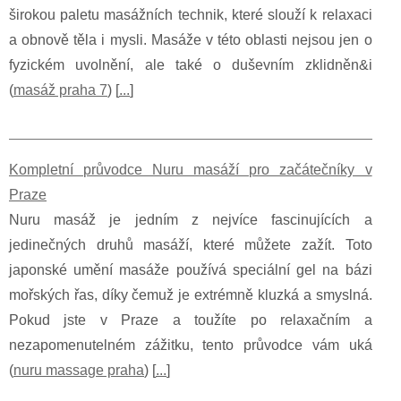
širokou paletu masážních technik, které slouží k relaxaci
a obnově těla i mysli. Masáže v této oblasti nejsou jen o
fyzickém uvolnění, ale také o duševním zklidněn&i
(
masáž praha 7
) [
...
]
Kompletní průvodce Nuru masáží pro začátečníky v
Praze
Nuru masáž je jedním z nejvíce fascinujících a
jedinečných druhů masáží, které můžete zažít. Toto
japonské umění masáže používá speciální gel na bázi
mořských řas, díky čemuž je extrémně kluzká a smyslná.
Pokud jste v Praze a toužíte po relaxačním a
nezapomenutelném zážitku, tento průvodce vám uká
(
nuru massage praha
) [
...
]