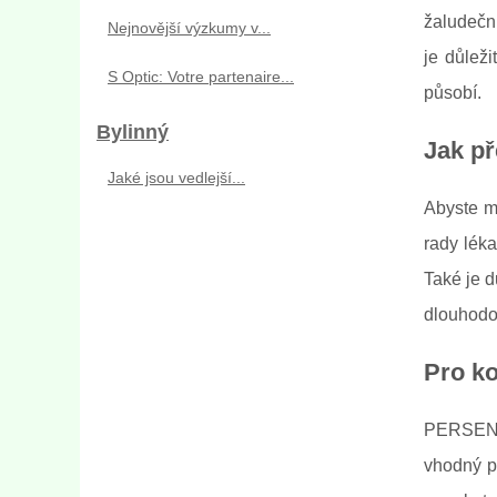
žaludeční
Nejnovější výzkumy v...
je důlež
S Optic: Votre partenaire...
působí.
Bylinný
Jak p
Jaké jsou vedlejší...
Abyste m
rady lék
Také je d
dlouhodo
Pro k
PERSEN® j
vhodný pr