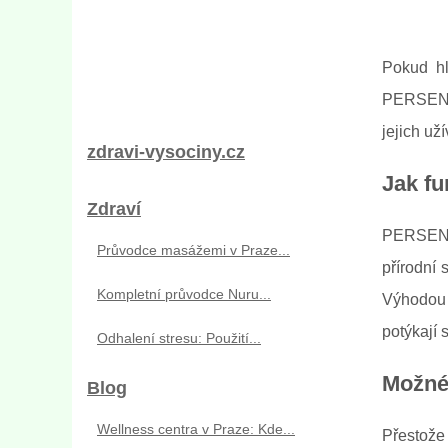
Pokud hl
PERSEN® f
jejich už
zdravi-vysociny.cz
Jak f
Zdraví
PERSEN® 
Průvodce masážemi v Praze...
přírodní
Kompletní průvodce Nuru...
Výhodou 
potýkají
Odhalení stresu: Použití...
Možné
Blog
Wellness centra v Praze: Kde...
Přestože