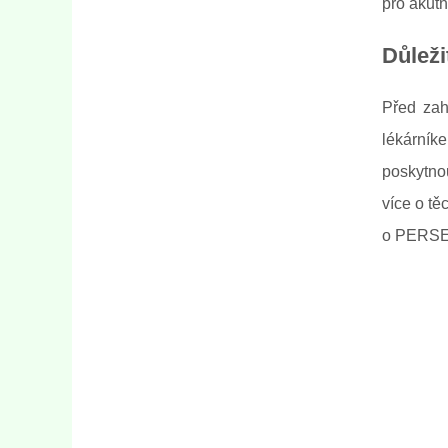
pro akutn
Důleži
Před zah
lékárník
poskytno
více o tě
o PERSEN