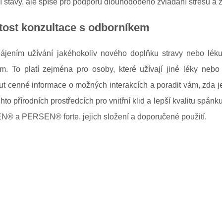
í stavy, ale spíše pro podporu dlouhodobého zvládání stresu a z
tost konzultace s odborníkem
ájením užívání jakéhokoliv nového doplňku stravy nebo lék
em. To platí zejména pro osoby, které užívají jiné léky ne
ut cenné informace o možných interakcích a poradit vám, zda
chto přírodních prostředcích pro vnitřní klid a lepší kvalitu spánk
® a PERSEN® forte, jejich složení a doporučené použití.