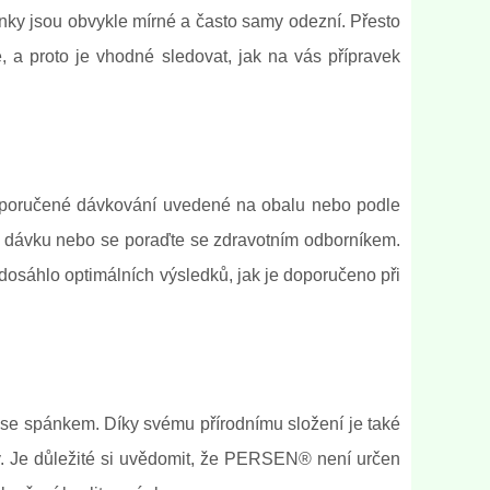
inky jsou obvykle mírné a často samy odezní. Přesto
, a proto je vhodné sledovat, jak na vás přípravek
t doporučené dávkování uvedené na obalu nebo podle
t dávku nebo se poraďte se zdravotním odborníkem.
osáhlo optimálních výsledků, jak je doporučeno při
y se spánkem. Díky svému přírodnímu složení je také
léky. Je důležité si uvědomit, že PERSEN® není určen