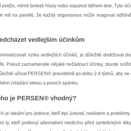
 potíže, mírné bolesti hlavy nebo ospalost během dne. Tyto úč
ité mít na paměti, že každý organismus může reagovat odlišně
ředcházet vedlejším účinkům
inimalizovali riziko vedlejších účinků, je důležité dodržova
aře. Pokud zaznamenáte nějaké nežádoucí účinky, zkuste sníži
ůležité užívat PERSEN® pravidelně po dobu 2-4 týdnů, aby se d
bém zvládání stresu a poruch spánku.
oho je PERSEN® vhodný?
e ideální pro jedince, kteří trpí úzkostí, neklidem a problém
o ty, kteří preferují alternativní medicínu před syntetickými 