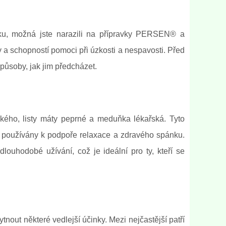
pánku, možná jste narazili na přípravky PERSEN® a
 a schopností pomoci při úzkosti a nespavosti. Před
působy, jak jim předcházet.
kého, listy máty peprné a meduňka lékařská. Tyto
to používány k podpoře relaxace a zdravého spánku.
ouhodobé užívání, což je ideální pro ty, kteří se
t některé vedlejší účinky. Mezi nejčastější patří