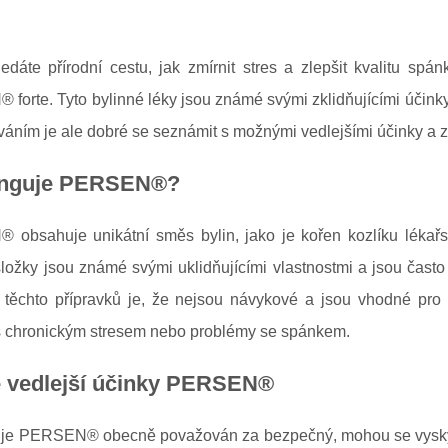
edáte přírodní cestu, jak zmírnit stres a zlepšit kvalitu s
orte. Tyto bylinné léky jsou známé svými zklidňujícími účinky
íváním je ale dobré se seznámit s možnými vedlejšími účinky a z
unguje PERSEN®?
obsahuje unikátní směs bylin, jako je kořen kozlíku lékařs
 složky jsou známé svými uklidňujícími vlastnostmi a jsou čas
těchto přípravků je, že nejsou návykové a jsou vhodné pro dl
 s chronickým stresem nebo problémy se spánkem.
 vedlejší účinky PERSEN®
 je PERSEN® obecně považován za bezpečný, mohou se vyskytnou