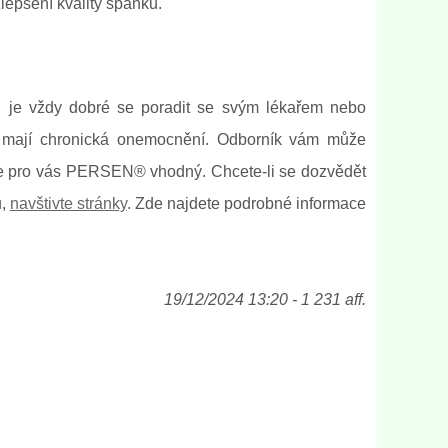
lepšení kvality spánku.
u je vždy dobré se poradit se svým lékařem nebo
bo mají chronická onemocnění. Odborník vám může
 je pro vás PERSEN® vhodný. Chcete-li se dozvědět
u,
navštivte stránky
. Zde najdete podrobné informace
19/12/2024 13:20 - 1 231 aff.