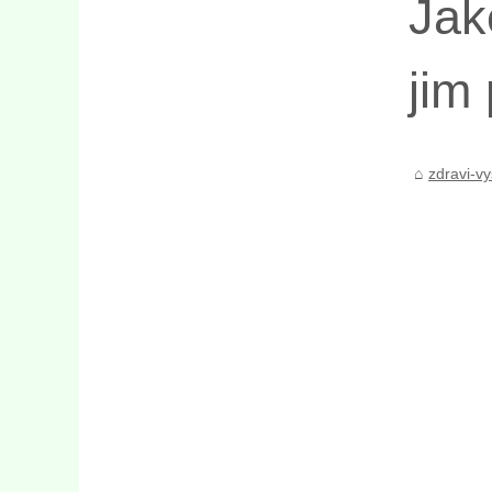
Jak
jim
zdravi-vy