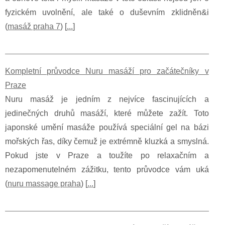
fyzickém uvolnění, ale také o duševním zklidněn&i
(
masáž praha 7
) [
...
]
Kompletní průvodce Nuru masáží pro začátečníky v
Praze
Nuru masáž je jedním z nejvíce fascinujících a
jedinečných druhů masáží, které můžete zažít. Toto
japonské umění masáže používá speciální gel na bázi
mořských řas, díky čemuž je extrémně kluzká a smyslná.
Pokud jste v Praze a toužíte po relaxačním a
nezapomenutelném zážitku, tento průvodce vám uká
(
nuru massage praha
) [
...
]