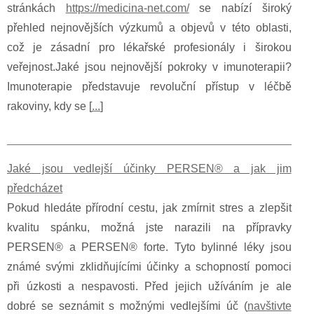
stránkách
https://medicina-net.com/
se nabízí široký
přehled nejnovějších výzkumů a objevů v této oblasti,
což je zásadní pro lékařské profesionály i širokou
veřejnost.Jaké jsou nejnovější pokroky v imunoterapii?
Imunoterapie představuje revoluční přístup v léčbě
rakoviny, kdy se [
...
]
Jaké jsou vedlejší účinky PERSEN® a jak jim
předcházet
Pokud hledáte přírodní cestu, jak zmírnit stres a zlepšit
kvalitu spánku, možná jste narazili na přípravky
PERSEN® a PERSEN® forte. Tyto bylinné léky jsou
známé svými zklidňujícími účinky a schopností pomoci
při úzkosti a nespavosti. Před jejich užíváním je ale
dobré se seznámit s možnými vedlejšími úč (
navštivte