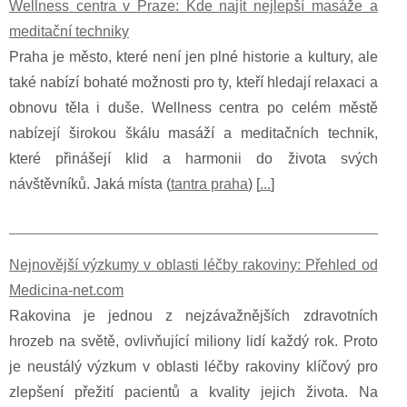
Wellness centra v Praze: Kde najít nejlepší masáže a
meditační techniky
Praha je město, které není jen plné historie a kultury, ale
také nabízí bohaté možnosti pro ty, kteří hledají relaxaci a
obnovu těla i duše. Wellness centra po celém městě
nabízejí širokou škálu masáží a meditačních technik,
které přinášejí klid a harmonii do života svých
návštěvníků. Jaká místa (
tantra praha
) [
...
]
Nejnovější výzkumy v oblasti léčby rakoviny: Přehled od
Medicina-net.com
Rakovina je jednou z nejzávažnějších zdravotních
hrozeb na světě, ovlivňující miliony lidí každý rok. Proto
je neustálý výzkum v oblasti léčby rakoviny klíčový pro
zlepšení přežití pacientů a kvality jejich života. Na