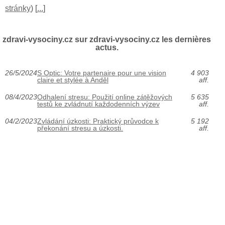
stránky
) [
...
]
zdravi-vysociny.cz sur zdravi-vysociny.cz les dernières
actus.
26/5/2024
S Optic: Votre partenaire pour une vision
4 903
claire et stylée à Anděl
aff.
08/4/2023
Odhalení stresu: Použití online zátěžových
5 635
testů ke zvládnutí každodenních výzev
aff.
04/2/2023
Zvládání úzkosti: Praktický průvodce k
5 192
překonání stresu a úzkosti.
aff.