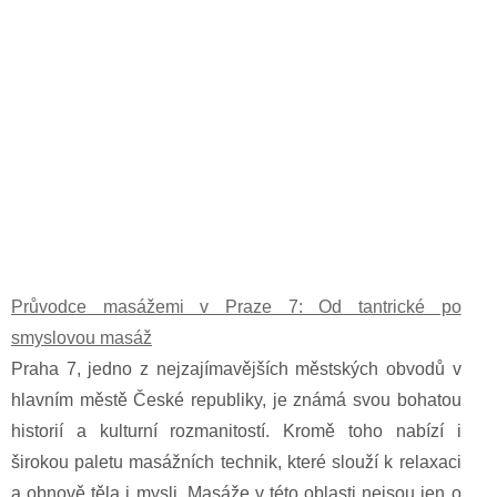
Průvodce masážemi v Praze 7: Od tantrické po
smyslovou masáž
Praha 7, jedno z nejzajímavějších městských obvodů v
hlavním městě České republiky, je známá svou bohatou
historií a kulturní rozmanitostí. Kromě toho nabízí i
širokou paletu masážních technik, které slouží k relaxaci
a obnově těla i mysli. Masáže v této oblasti nejsou jen o